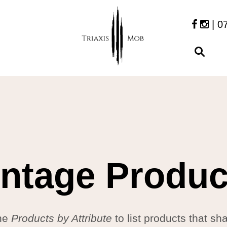
| 0
intage Produc
he
Products by Attribute
to list products that sh