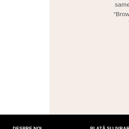
same 
“Brow
DESPRE NOI
PLATĂ ȘI LIVRA