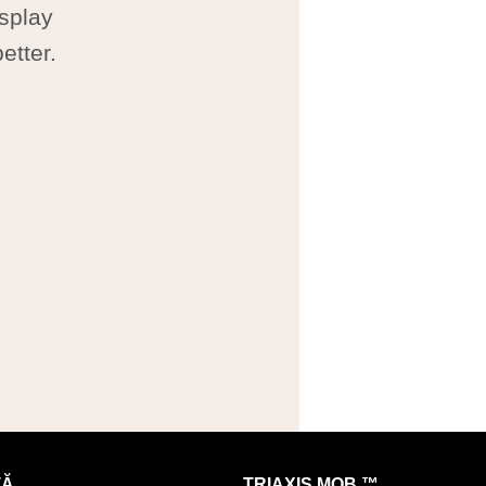
isplay
etter.
.
TĂ
TRIAXIS MOB ™