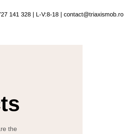
727 141 328 | L-V:8-18 | contact@triaxismob.ro
ts
are the