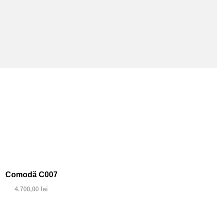
Comodă C007
4.700,00
lei