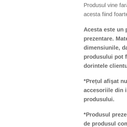
Produsul vine far
acesta fiind foarte
Acesta este un 
prezentare. M
at
dimensiunile, dar
produsului pot f
dorintele clientu
*Prețul afişat n
accesoriile din
produsului.
*Produsul prezen
de produsul com