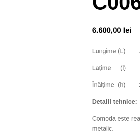
C00
6.600,00
lei
Lungime (L) :
Lațime (l) :
Înălțime (h) :
Detalii tehnice:
Comoda este real
metalic.