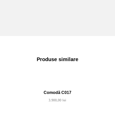
Produse similare
Comodă C017
3.900,00
lei