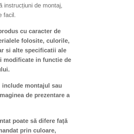
ă instrucțiuni de montaj,
 facil.
produs cu caracter de
erialele folosite, culorile,
 si alte specificatii ale
i modificate in functie de
lui.
u include montajul sau
 imaginea de prezentare a
tat poate să difere față
andat prin culoare,