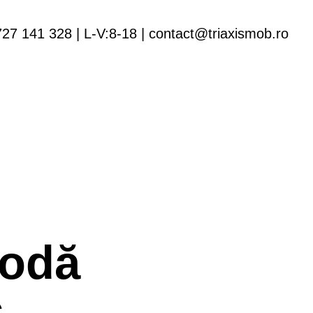
727 141 328 | L-V:8-18 | contact@triaxismob.ro
odă