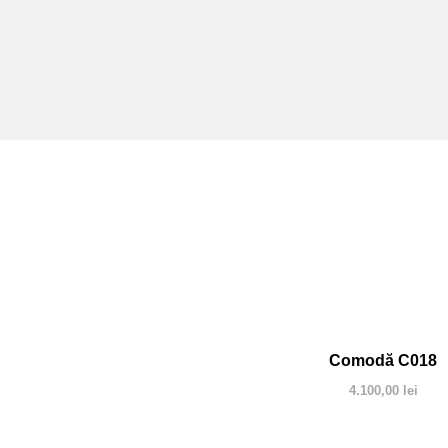
Comodă C018
4.100,00
lei