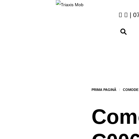
| 0
Com