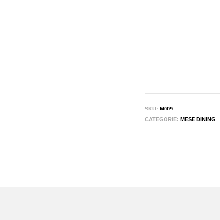
SKU:
M009
CATEGORIE:
MESE DINING