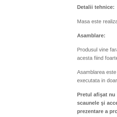
Detalii tehnice:
Masa este realiza
Asamblare:
Produsul vine far
acesta fiind foarte
Asamblarea este r
executata in doa
Pretul afişat nu
scaunele şi acc
prezentare a pr