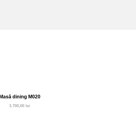
Masă dining M020
3.700,00
lei