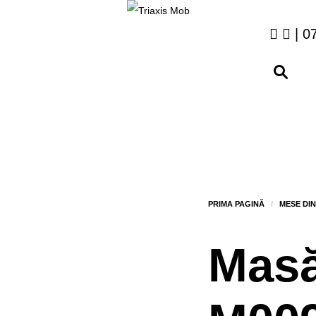
| 0
Masă