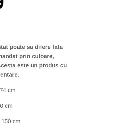
9
at poate sa difere fata
andat prin culoare,
Acesta este un produs cu
entare.
 74 cm
90 cm
 150 cm