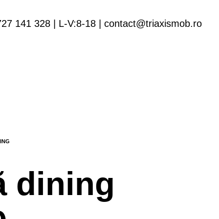
727 141 328 | L-V:8-18 | contact@triaxismob.ro
 dining