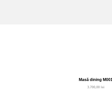
Masă dining M00
3.700,00
lei