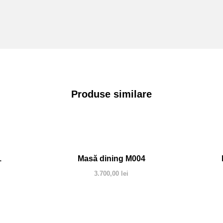
Produse similare
1
Masă dining M004
3.700,00
lei