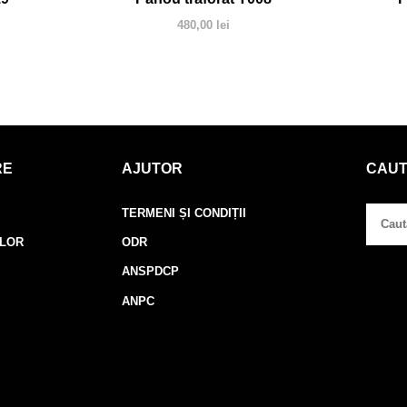
480,00
lei
RE
AJUTOR
CAU
TERMENI ȘI CONDIȚII
ELOR
ODR
ANSPDCP
ANPC