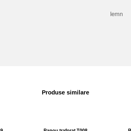
lemn
Produse similare
19
Panou traforat T008
P