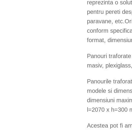
reprezinta o solut
pentru pereti desp
paravane, etc.Ori
conform specificat
format, dimensiu
Panouri traforate
masiv, plexiglass
Panourile traforat
modele si dimens
dimensiuni maxim
l=2070 x h=300 m
Acestea pot fi am