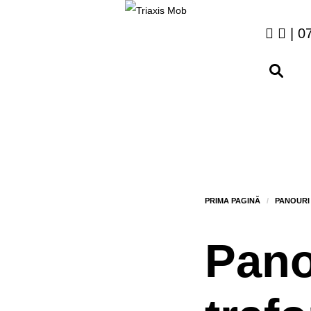
| 0
Pan