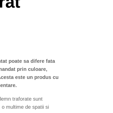
rat
at poate sa difere fata
andat prin culoare,
Acesta este un produs cu
entare.
 lemn traforate sunt
 o multime de spatii si