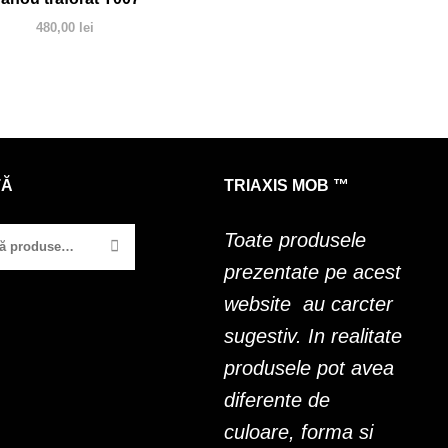
480,00
lei
TĂ
TRIAXIS MOB ™
Toate produsele
prezentate pe acest
website au carcter
sugestiv. In realitate
produsele pot avea
diferente de
culoare, forma si