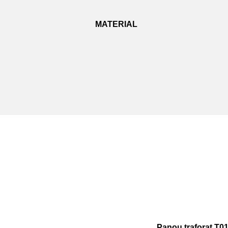
MATERIAL
Panou traforat T0