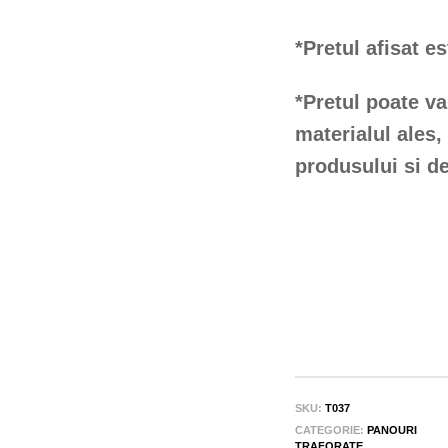
*Pretul afisat e
*Pretul poate va
materialul ales
produsului si de
SKU:
T037
CATEGORIE:
PANOURI
TRAFORATE