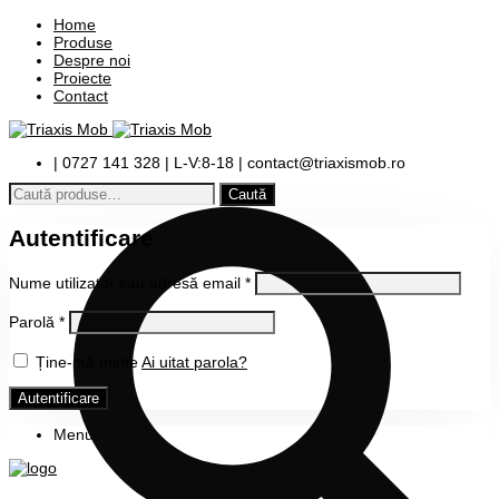
Home
Produse
Despre noi
Proiecte
Contact
| 0727 141 328 | L-V:8-18 | contact@triaxismob.ro
Caută
după:
Autentificare
Nume utilizator sau adresă email
*
Parolă
*
Ține-mă minte
Ai uitat parola?
Autentificare
Menu