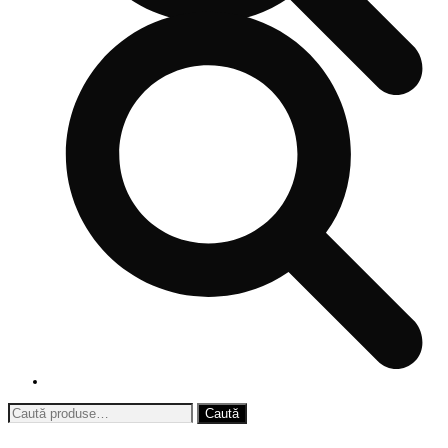
Caută
după: